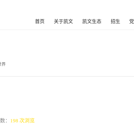
首页
关于凯文
凯文生态
招生
世界
数：
198 次浏览