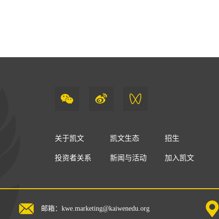
关于凯文
凯文生态
招生
投资者关系
新闻与活动
加入凯文
邮箱：kwe.marketing@kaiwenedu.org