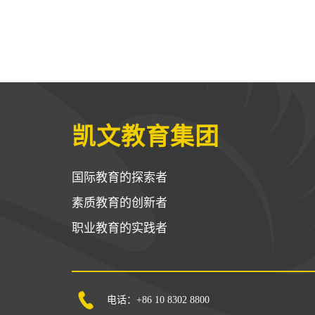
展翅高飞
凯文教育集团
国际教育的探索者
素质教育的创新者
职业教育的实践者
电话：+86 10 8302 8800