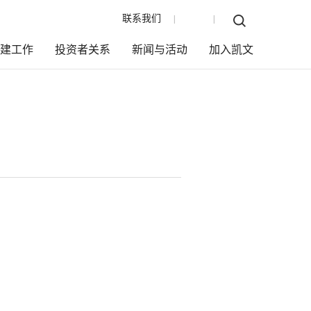
联系我们
EN
|
|
党建工作
投资者关系
新闻与活动
加入凯文