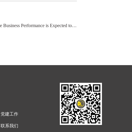
ESSENCE SECURITIES – State – Owned Assets Boost Industry Integration, Number of Students Grow and the Business Performance is Expected to be Released
党建工作
联系我们