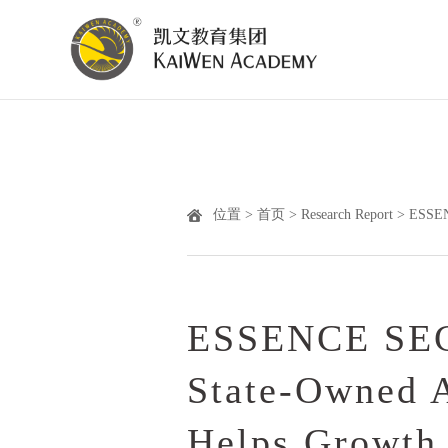
位置 >
首页
>
Research Report
> ESSENC
ESSENCE SECU
State-Owned A
Helps Growth