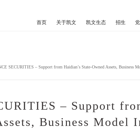
首页
关于凯文
凯文生态
招生
E SECURITIES – Support from Haidian’s State-Owned Assets, Business Mo
RITIES – Support from
ssets, Business Model I