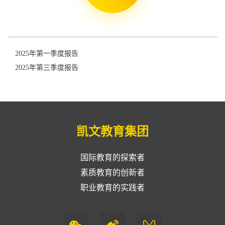
2025年第一季度报告
2025年第三季度报告
凯文教育集团
国际教育的探索者
素质教育的创新者
职业教育的实践者