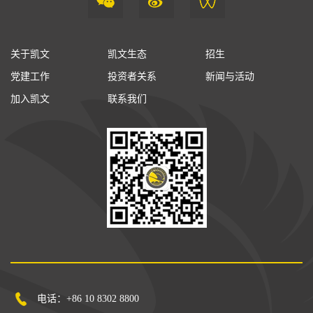
关于凯文
凯文生态
招生
党建工作
投资者关系
新闻与活动
加入凯文
联系我们
电话：+86 10 8302 8800