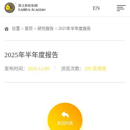
EN
位置 >
首页
>
研究报告
> 2025年半年度报告
2025年半年度报告
|
发布时间：
2025-12-09
浏览次数：
195 次浏览
返回列表