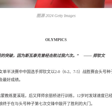
图源 2024 Getty Images
OLYMPICS
质的突破，因为斯瓦泰克曾经击败过我六次。”
—— 郑钦文
女单半决赛中中国选手郑钦文以2-0（6-2、7-5）战胜赛会头
会最好成绩。
蒙教练夏溪瑶，后又拜师余丽桥进行训练，12岁时发球速度已经达
姑娘终于在与头号种子第七次交锋中敲开了胜利的大门。