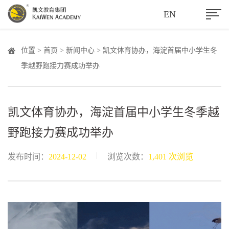
EN
位置 >
首页
>
新闻中心
> 凯文体育协办，海淀首届中小学生冬
季越野跑接力赛成功举办
凯文体育协办，海淀首届中小学生冬季越
野跑接力赛成功举办
|
发布时间：
2024-12-02
浏览次数：
1,401 次浏览