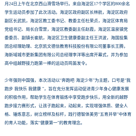
月24日上午在北京西山滑雪场举行。来自海淀区17个学区的800余名
学生运动员参加了此次活动。海淀区政府副区长林航，海淀区政府
副区长武凯，海淀区教工委书记、教委主任杜荣贞，海淀区体育局
党组书记、局长白雪罡，海淀区教委副主任赵霞，海淀区温泉镇党
委委员、副镇长崔航，海淀区卫生健康委副主任王洪波，海国投集
团总经理助理、北京凯文德信教育科技股份有限公司董事长王腾，
海新域城市更新集团有限公司总经理李洋等出席开幕式，并为参加
高中组越野接力跑第一棒的运动员鸣笛发令。
少年强则中国强，本次活动以“奔跑吧·海淀少年”为主题，口号是“我
跑步 我快乐 我健康 ”，旨在充分发挥运动促进青少年身心健康发展
的积极作用，帮助学生在体育锻炼中享受跑步快乐，用全新的越野
跑步接力赛形式，让孩子跑起来，动起来，实现增强体质、健全人
格、锤炼意志，树立榜样及标杆，践行德智体美劳“五育并举”中体育
的育人功能，落实“健康第一”的教育理念。