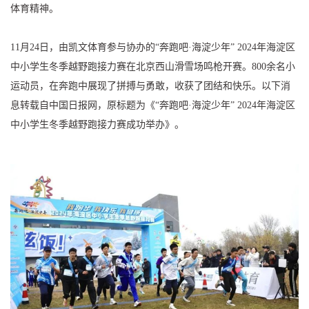
体育精神。
11月24日，由凯文体育参与协办的“奔跑吧·海淀少年” 2024年海淀区
中小学生冬季越野跑接力赛在北京西山滑雪场鸣枪开赛。800余名小
运动员，在奔跑中展现了拼搏与勇敢，收获了团结和快乐。以下消
息转载自中国日报网，原标题为《“奔跑吧·海淀少年” 2024年海淀区
中小学生冬季越野跑接力赛成功举办》。