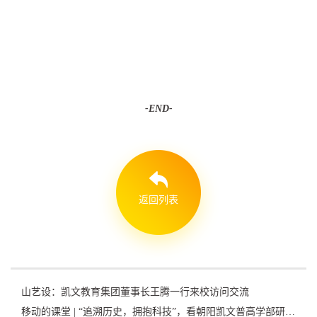
-END-
返回列表
山艺设：凯文教育集团董事长王腾一行来校访问交流
移动的课堂 | “追溯历史，拥抱科技”，看朝阳凯文普高学部研学的智慧轨迹