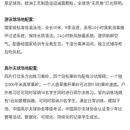
草足球场，欧洲工艺制造运动减震颗粒，全球场“无死角”灯光照明。
游泳馆场地配置：
国家级标准恒温泳池，全长50米，8条泳道，采用24小时臭氧消毒循
环过滤系统，保持水质清洁。24小时新风除霾系统，提供新鲜空
气。配备经国家培训专业救生员。干湿分离淋浴间，独立式储存柜
及吹风机。
高尔夫球场地配置:
四片打位多方向练习果岭，四个目标果岭均配有沙坑障碍；一个独
立800平米真草果岭；一个人造草推杆果岭可达到9.0的果岭速度。户
外练习区可同时容纳50名学生同时进行高尔夫练习。室内训练场拥
有5台如歌模拟器，可同时容纳20名学生，满足日常训练、模拟下
场、中国高尔夫球协会等级考试、中国高尔夫球协会认证青少年比
赛等活动，数据化、可视化、持续化的记录学生成长。