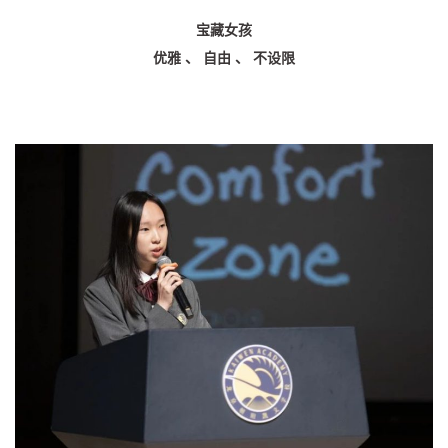
宝藏女孩
优雅 、 自由 、 不设限