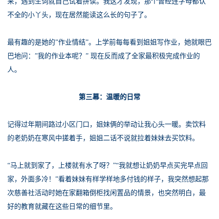
来，遇到生词就自己试着拼读。我这才发现，那个曾经连字母都认
不全的小丫头，现在居然能读这么长的句子了。
最有趣的是她的”作业情结”。上学前每每看到姐姐写作业，她就眼巴
巴地问：”我的作业本呢？” 现在反而成了全家最积极完成作业的
人。
第三幕：温暖的日常
记得过年期间路过小区门口，姐妹俩的举动让我心头一暖。卖饮料
的老奶奶在寒风中搓着手，姐姐二话不说就拉着妹妹去买饮料。
“马上就到家了，上楼就有水了呀？”“我就想让奶奶早点买完早点回
家，外面多冷！”看着妹妹有样学样地多付钱的样子，我突然想起那
次慈善社活动时她在家翻箱倒柜找闲置品的情景，也突然明白，最
好的教育就藏在这些日常的细节里。