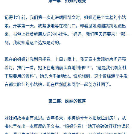
第一幕：姐姐的蜕变
记得七年前，我们第一次走进朝阳凯文时，姐姐还是个害羞的小姑
娘。开学第一天，我紧张地等在校门口，却看见她蹦蹦跳跳地跑出
来，书包上挂着新朋友送的小挂件。”妈妈，我们明天还要来！”那一
刻，我就知道这个选择是对的。
现在的姐姐让我刮目相看。上周五晚上，我无意中发现她房间还亮
着灯。推门一看，她正在电脑前认真地制作PPT。”这是我们帆船社
下周要用的资料”，她头也不抬地说。谁能想到，这个曾经连举手发
言都会脸红的小姑娘，现在居然能和同学一起创办社团了。
第二幕：妹妹的惊喜
妹妹的故事更有意思。去年冬天，她神秘兮兮地把我拉到房间，从
书包里掏出一本厚厚的英文书。”妈妈你看！”她开始磕磕绊绊地读起