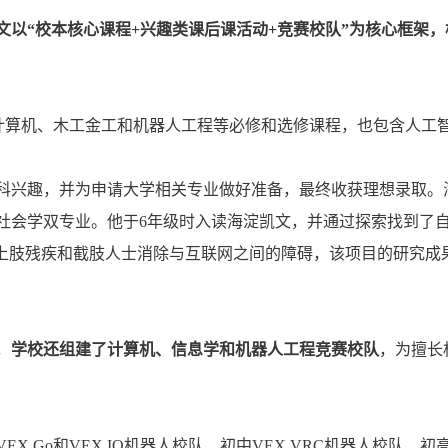
文以“校本核心课程+兴趣类课后课活动+竞赛校队”为核心框架
计算机、木工金工和机器人工程等必修和选修课程，也包含人工智能、
趣，并为申请大学相关专业做好准备，最终收获理想录取。海淀凯文20
社会学双专业。他于6年级时入读海淀凯文，并通过探索找到了
助上肢残疾和截肢人士消除与互联网之间的障碍，该项目的研究成
，
学校还组建了计算机、信息学和机器人工程竞赛校队
，为擅长
X Go和VEX IQ机器人校队、初中VEX VRC机器人校队、