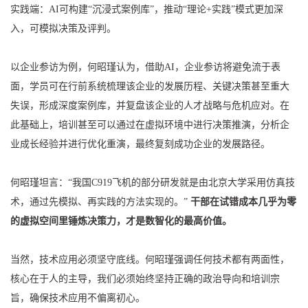
实践端：AI可构建“沉浸式案例库”，推动“理论+实践”模式更加深
入，可模拟决策及评判。
以企业参访为例，何昭瑾认为，借助AI，企业参访将避免流于表
面，学员可在行前系统梳理该企业的发展历程、关键决策甚至重大
失误，形成深度案例库，并复盘该企业的人才战略与危机应对。在
此基础上，培训甚至可以通过在虚拟环境中进行决策推演，分析企
业成长经验并进行优化重演，最终复刻成功企业的发展路径。
何昭瑾坦言：“我国C919飞机的部分研发就是由北京大学采用仿真技
术，通过先模拟、再实践的方法实现的。”
干部在试错成本几乎为零
的虚拟空间里锤炼决策力，才是数智化的最高价值。
当然，技术应用必须坚守底线。何昭瑾强调任何技术都有两面性，
核心在于人的主导，我们必须始终坚持正确的政治导向和培训宗
旨，确保技术应用不偏离初心。