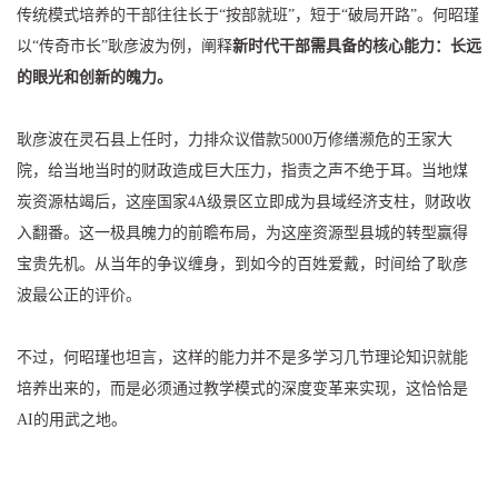
传统模式培养的干部往往长于“按部就班”，短于“破局开路”。何昭瑾
以“传奇市长”耿彦波为例，阐释
新时代干部需具备的核心能力：长远
的眼光和创新的魄力。
耿彦波在灵石县上任时，力排众议借款5000万修缮濒危的王家大
院，给当地当时的财政造成巨大压力，指责之声不绝于耳。当地煤
炭资源枯竭后，这座国家4A级景区立即成为县域经济支柱，财政收
入翻番。这一极具魄力的前瞻布局，为这座资源型县城的转型赢得
宝贵先机。从当年的争议缠身，到如今的百姓爱戴，时间给了耿彦
波最公正的评价。
不过，何昭瑾也坦言，这样的能力并不是多学习几节理论知识就能
培养出来的，而是必须通过教学模式的深度变革来实现，这恰恰是
AI的用武之地。