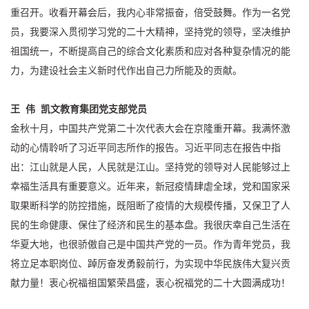
重召开。收看开幕会后，我内心非常振奋，倍受鼓舞。作为一名党
员，我要深入贯彻学习党的二十大精神，坚持党的领导，坚决维护
祖国统一，不断提高自己的综合文化素质和应对各种复杂情况的能
力，为建设社会主义新时代作出自己力所能及的贡献。
王 伟 凯文教育集团党支部党员
金秋十月，中国共产党第二十次代表大会在京隆重开幕。我满怀激
动的心情聆听了习近平同志所作的报告。习近平同志在报告中指
出：江山就是人民，人民就是江山。坚持党的领导对人民能够过上
幸福生活具有重要意义。近年来，新冠疫情肆虐全球，党和国家采
取果断科学的防控措施，既阻断了疫情的大规模传播，又保卫了人
民的生命健康、保住了经济和民生的基本盘。我很庆幸自己生活在
华夏大地，也很骄傲自己是中国共产党的一员。作为青年党员，我
将立足本职岗位、踔厉奋发勇毅前行，为实现中华民族伟大复兴贡
献力量！衷心祝福祖国繁荣昌盛，衷心祝福党的二十大圆满成功！