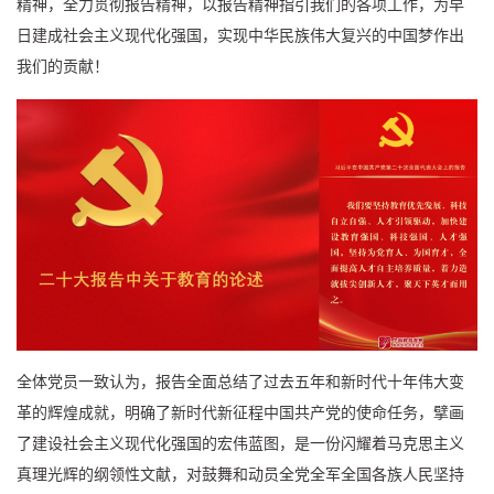
精神，全力贯彻报告精神，以报告精神指引我们的各项工作，为早
日建成社会主义现代化强国，实现中华民族伟大复兴的中国梦作出
我们的贡献！
全体党员一致认为，报告全面总结了过去五年和新时代十年伟大变
革的辉煌成就，明确了新时代新征程中国共产党的使命任务，擘画
了建设社会主义现代化强国的宏伟蓝图，是一份闪耀着马克思主义
真理光辉的纲领性文献，对鼓舞和动员全党全军全国各族人民坚持