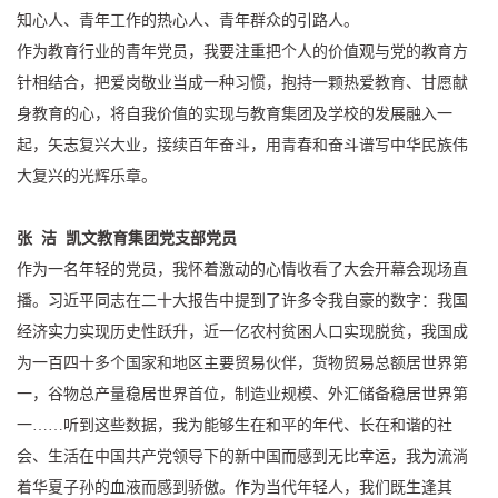
知心人、青年工作的热心人、青年群众的引路人。
作为教育行业的青年党员，我要注重把个人的价值观与党的教育方
针相结合，把爱岗敬业当成一种习惯，抱持一颗热爱教育、甘愿献
身教育的心，将自我价值的实现与教育集团及学校的发展融入一
起，矢志复兴大业，接续百年奋斗，用青春和奋斗谱写中华民族伟
大复兴的光辉乐章。
张 洁 凯文教育集团党支部党员
作为一名年轻的党员，我怀着激动的心情收看了大会开幕会现场直
播。习近平同志在二十大报告中提到了许多令我自豪的数字：我国
经济实力实现历史性跃升，近一亿农村贫困人口实现脱贫，我国成
为一百四十多个国家和地区主要贸易伙伴，货物贸易总额居世界第
一，谷物总产量稳居世界首位，制造业规模、外汇储备稳居世界第
一……听到这些数据，我为能够生在和平的年代、长在和谐的社
会、生活在中国共产党领导下的新中国而感到无比幸运，我为流淌
着华夏子孙的血液而感到骄傲。作为当代年轻人，我们既生逢其