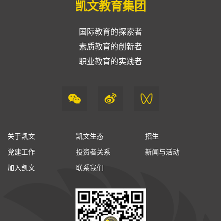
凯文教育集团
国际教育的探索者
素质教育的创新者
职业教育的实践者
关于凯文
凯文生态
招生
党建工作
投资者关系
新闻与活动
加入凯文
联系我们