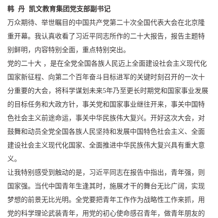
韩 丹 凯文教育集团党支部副书记
万众期待、举世瞩目的中国共产党第二十次全国代表大会在北京隆
重开幕。我认真收看了习近平同志所作的二十大报告，报告主题特
别鲜明，内容特别全面，重点特别突出。
党的二十大 ，是在全党全国各族人民迈上全面建设社会主义现代化
国家新征程、向第二个百年奋斗目标进军的关键时刻召开的一次十
分重要的大会，将科学谋划未来5年乃至更长时期党和国家事业发展
的目标任务和大政方针，事关党和国家事业继往开来，事关中国特
色社会主义前途命运，事关中华民族伟大复兴。开好这次大会，对
鼓舞和动员全党全国各族人民坚持和发展中国特色社会主义、全面
建设社会主义现代化国家、全面推进中华民族伟大复兴具有重大意
义。
让我特别感受到触动的是，习近平同志在报告中指出，青年强，则
国家强。当代中国青年生逢其时，施展才干的舞台无比广阔，实现
梦想的前景无比光明。全党要把青年工作作为战略性工作来抓，用
党的科学理论武装青年，用党的初心使命感召青年，做青年朋友的