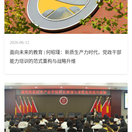
2026-06-12
面向未来的教育 | 何昭瑾：新质生产力时代，党政干部
能力培训的范式重构与战略升维