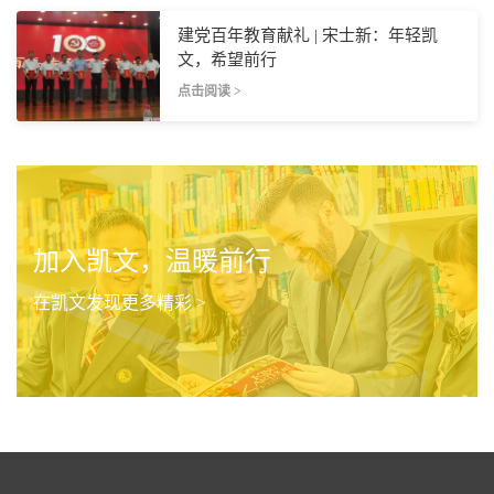
建党百年教育献礼 | 宋士新：年轻凯
文，希望前行
点击阅读 >
加入凯文，温暖前行
在凯文发现更多精彩 >