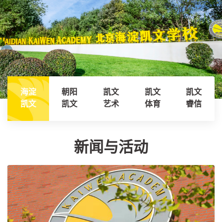
海淀
朝阳
凯文
凯文
凯文
凯文
凯文
艺术
体育
睿信
新闻与活动