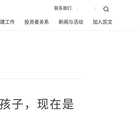
联系我们
EN
|
|
党建工作
投资者关系
新闻与活动
加入凯文
的孩子，现在是