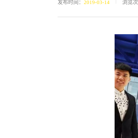
|
发布时间：
2019-03-14
浏览次