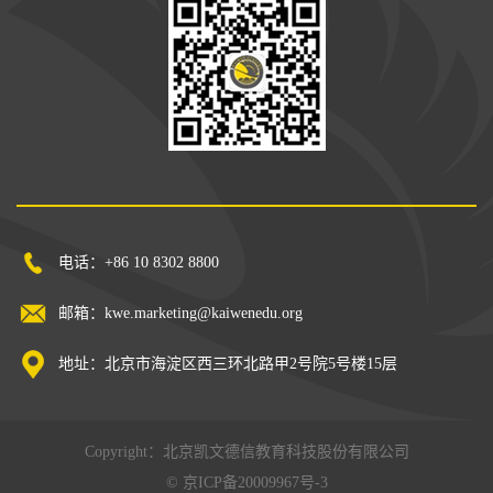
电话：+86 10 8302 8800
邮箱：kwe.marketing@kaiwenedu.org
地址：北京市海淀区西三环北路甲2号院5号楼15层
Copyright：北京凯文德信教育科技股份有限公司
©
京ICP备20009967号-3