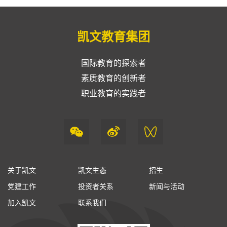
凯文教育集团
国际教育的探索者
素质教育的创新者
职业教育的实践者
关于凯文
凯文生态
招生
党建工作
投资者关系
新闻与活动
加入凯文
联系我们