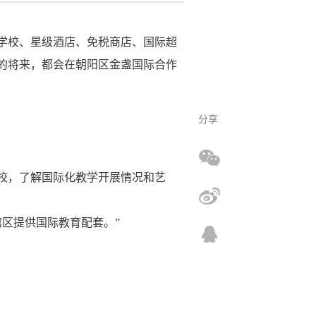
学校、星级酒店、免税商店、国际超
的将来，都会在朝阳区金盏国际合作
分享
校，了解国际化教学开展情况和艺
馆区提供国际教育配套。”