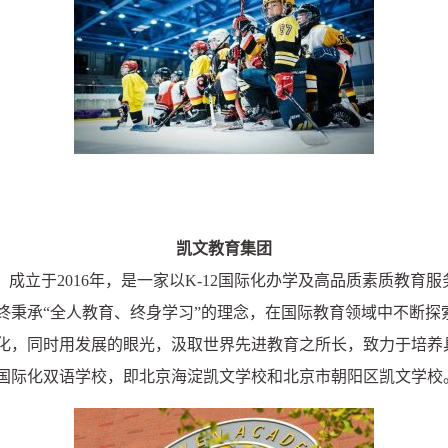
凯文教育集团
）成立于2016年，是一家以K-12国际化办学及高品质素质教育
育始终秉承“全人教育、终身学习”的理念，在国际教育领域中不断
化，同时用发展的眼光，汲取世界先进教育之所长，致力于培养
国际化双语学校，即北京海淀凯文学校和北京市朝阳区凯文学校