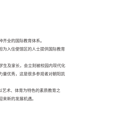
种齐全的国际教育体系。
担为入住使馆区的人士提供国际教育
多学生及家长，会立刻被校园内现代化
力量优秀，这是很多参观者对朝阳凯
以艺术、体育为特色的素质教育之
迎来新的发展机遇。