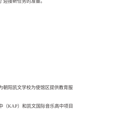
了迎接新任务的准备。
为朝阳凯文学校为使馆区提供教育服
（KAP）和凯文国际音乐高中项目