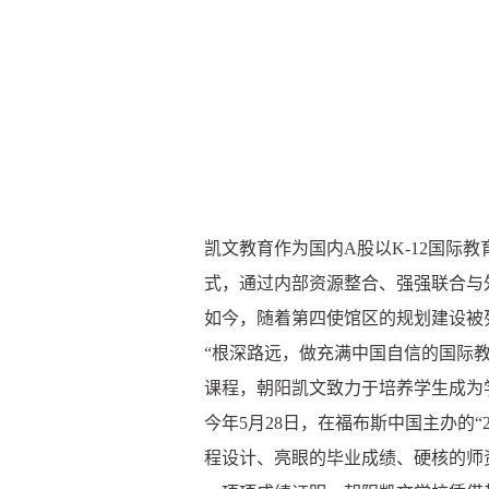
凯文教育作为国内A股以K-12国际
式，通过内部资源整合、强强联合与
如今，随着第四使馆区的规划建设被
“根深路远，做充满中国自信的国际
课程，朝阳凯文致力于培养学生成为
今年5月28日，在福布斯中国主办的
程设计、亮眼的毕业成绩、硬核的师资