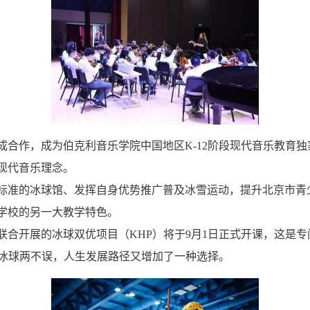
成合作，成为伯克利音乐学院中国地区K-12阶段现代音乐教育
现代音乐理念。
标准的冰球馆、发挥自身优势推广普及冰雪运动，提升北京市青
学校的另一大教学特色。
联合开展的冰球双优项目（KHP）将于9月1日正式开课，这是
打冰球两不误，人生发展路径又增加了一种选择。