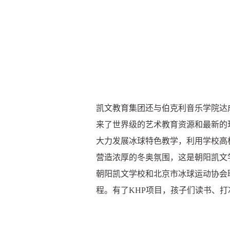
凯文教育集团还与伯克利音乐学院达
来了世界级的艺术教育资源和最新的
大力发展冰球特色教学，利用学校高
营造浓厚的冬奥氛围，这是朝阳凯文
朝阳凯文学校和北京市冰球运动协会
程。有了KHP项目，孩子们读书、