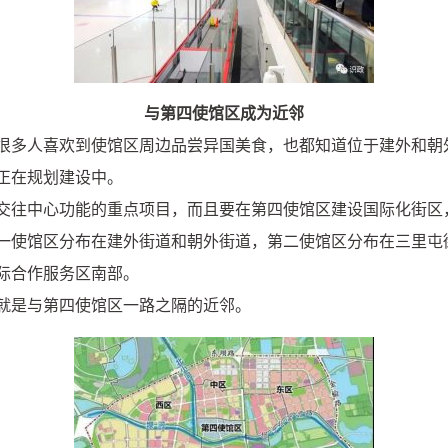
与第四使馆区成为近邻
很多人喜欢到使馆区周边品尝异国美食，也都知道位于建外和朝
正在规划建设中。
交往中心功能的重点项目，而且要在第四使馆区建设国际化街区，
一使馆区分布在建外街道和朝外街道，第二使馆区分布在三里屯
际合作服务区南部。
就是与第四使馆区一路之隔的近邻。