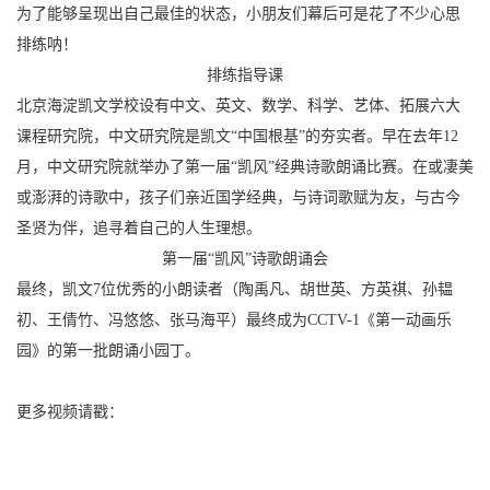
为了能够呈现出自己最佳的状态，小朋友们幕后可是花了不少心思
排练呐！
排练指导课
北京海淀凯文学校设有中文、英文、数学、科学、艺体、拓展六大
课程研究院，中文研究院是凯文“中国根基”的夯实者。早在去年12
月，中文研究院就举办了第一届“凯风”经典诗歌朗诵比赛。在或凄美
或澎湃的诗歌中，孩子们亲近国学经典，与诗词歌赋为友，与古今
圣贤为伴，追寻着自己的人生理想。
第一届“凯风”诗歌朗诵会
最终，凯文7位优秀的小朗读者（陶禹凡、胡世英、方英祺、孙韫
初、王倩竹、冯悠悠、张马海平）最终成为CCTV-1《第一动画乐
园》的第一批朗诵小园丁。
更多视频请戳：