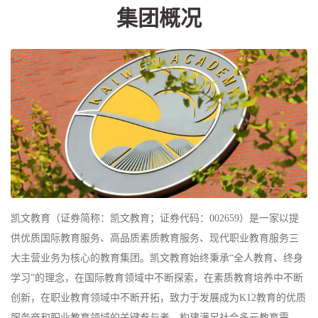
集团概况
凯文教育（证券简称：凯文教育；证券代码：002659）是一家以提
供优质国际教育服务、高品质素质教育服务、现代职业教育服务三
大主营业务为核心的教育集团。凯文教育始终秉承“全人教育、终身
学习”的理念，在国际教育领域中不断探索，在素质教育培养中不断
创新，在职业教育领域中不断开拓，致力于发展成为K12教育的优质
服务商和职业教育领域的关键参与者，构建满足社会多元教育需