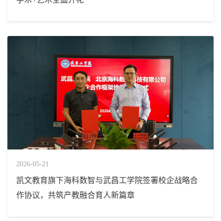
2026-05-21
凯文教育旗下海科数智与武昌工学院签署校企战略合
作协议，共筑产教融合育人新篇章