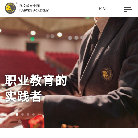
EN
职业教育的
实践者