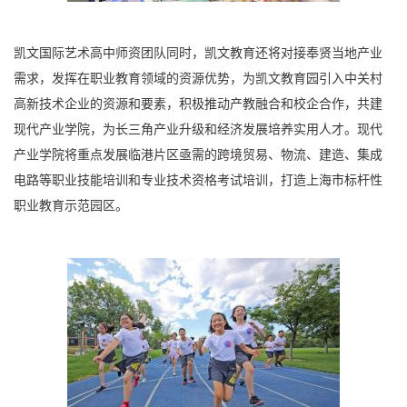
凯文国际艺术高中师资团队同时，凯文教育还将对接奉贤当地产业
需求，发挥在职业教育领域的资源优势，为凯文教育园引入中关村
高新技术企业的资源和要素，积极推动产教融合和校企合作，共建
现代产业学院，为长三角产业升级和经济发展培养实用人才。现代
产业学院将重点发展临港片区亟需的跨境贸易、物流、建造、集成
电路等职业技能培训和专业技术资格考试培训，打造上海市标杆性
职业教育示范园区。