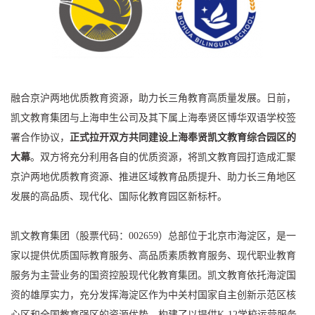
融合京沪两地优质教育资源，助力长三角教育高质量发展。日前，
凯文教育集团与上海申生公司及其下属上海奉贤区博华双语学校签
署合作协议，
正式拉开双方共同建设上海奉贤凯文教育综合园区的
大幕
。双方将充分利用各自的优质资源，将凯文教育园打造成汇聚
京沪两地优质教育资源、推进区域教育品质提升、助力长三角地区
发展的高品质、现代化、国际化教育园区新标杆。
凯文教育集团（股票代码：002659）总部位于北京市海淀区，是一
家以提供优质国际教育服务、高品质素质教育服务、现代职业教育
服务为主营业务的国资控股现代化教育集团。凯文教育依托海淀国
资的雄厚实力，充分发挥海淀区作为中关村国家自主创新示范区核
心区和全国教育强区的资源优势，构建了以提供K-12学校运营服务