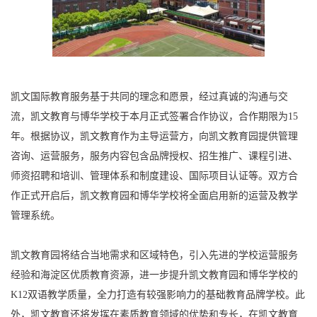
凯文国际教育服务基于共同的理念和愿景，经过真诚的沟通与交
流，凯文教育与博华学校于本月正式签署合作协议，合作期限为15
年。根据协议，凯文教育作为主导运营方，向凯文教育园提供管理
咨询、运营服务，服务内容包含品牌授权、招生推广、课程引进、
师资招聘和培训、管理体系和制度建设、国际项目认证等。双方合
作正式开启后，凯文教育园和博华学校将全面启用新的运营及教学
管理系统。
凯文教育园将结合当地需求和区域特色，引入先进的学校运营服务
经验和海淀区优质教育资源，进一步提升凯文教育园和博华学校的
K12双语教学质量，全力打造有较强影响力的基础教育品牌学校。此
外，凯文教育还将发挥在素质教育领域的优势和专长，在凯文教育